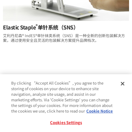
®
Elastic Staple
单针系统（SNS）
艾利丹尼森® IndES®单针袜类系统（SNS）是一种全新的创新包装解决方
案，通过使用安全且灵活的包装解决方案提升品牌档次。
By clicking “Accept All Cookies”, you agree to the
storing of cookies on your device to enhance site
navigation, analyze site usage, and assist in our
marketing efforts. Via 'Cookie Settings' you can change
the settings of your cookies. For more information about
the cookies we use, click here to read our
Cookie Notice
Cookies Settings
Cookie 政策
条款与条件