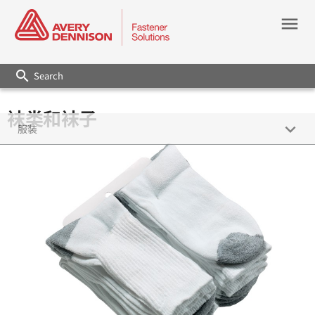
menu
search
袜类和袜子
keyboard_arrow_down
服装
一般服装
外衣
丹宁/下装
贴身衣物/女士内衣
袜类/袜子