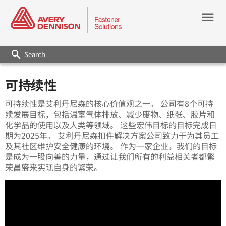
menu
search
可持续性
可持续性是艾利丹尼森的核心价值观之一。 公司有8个可持
续发展目标，包括温室气体排放、减少废物、纸张、胶片和
化学品的使用以及人类等领域。 这些宏伟目标的目标完成日
期为2025年。 艾利丹尼森扣件解决方案公司致力于为其员工
及其社区维护安全健康的环境。 作为一家企业，我们的目标
是成为一股向善的力量，通过让我们所有的利益相关者都繁
荣昌盛来实现自身的繁荣。