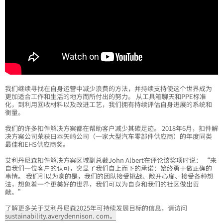
我们继续寻找在自身运营中减少浪费的方法，并持续支持使这个世界成为
更加适合工作和生活的地方而所付出的努力。 从工具箱聊天和PPE标准
化，到利用回收材料以及改进工艺，我们拥有持续评估自身进展的系统和
衡量。
我们的许多扣件解决方案都在帮助客户减少其碳足迹。 2018年6月，扣件解
决方案公司荣获日本矢崎公司（一家大型汽车零部件供应商）的年度同类
最佳和EHS供应商奖。
艾利丹尼森扣件解决方案区域副总裁John Albert在评论该奖项时说： “来
自我们一位客户的认可，突显了我们自上而下的承诺：始终勇于做正确的
事情。 我们引以为豪的是，我们的团队接受挑战、敞开心扉、接受各种想
法，想象着一个更美好的世界，我们可以为自身和我们的社区做出贡
献。”
了解更多关于艾利丹尼森2025年可持续发展目标的信息，请访问
sustainability.averydennison. com。